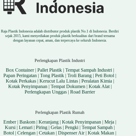
Raja Plastik Indonesia adalah distributor produk plastik No.1 di Indonesia. Berdiri
sejak 2015, kami menyediakan produk plastik berkualitas dari brand ternama
dengan layanan cepat, aman, dan terpercaya ke seluruh Indonesia.
Perlengkapan Plastik Industri
Box Container
|
Pallet Plastik
|
Tempat Sampah Industri
|
Papan Peringatan
|
Tong Plastik
|
Troli Barang
|
Peti Botol
|
Kotak Perkakas
|
Kerucut Lalu Lintas
|
Peralatan Kimia
|
Kotak Penyimpanan
|
Tempat Dokumen
|
Kotak Alat
|
Perlengkapan Unggas
|
Road Barrier
Perlengkapan Plastik Rumah
Ember
|
Baskom
|
Keranjang
|
Kotak Penyimpanan
|
Meja
|
Kursi
|
Lemari
|
Piring
|
Gelas
|
Pengki
|
Tempat Sampah
|
Botol
|
Celengan
|
Cetakan
|
Dispenser Air
|
Kotak Makan
|