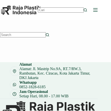
Skip
to
content
No
results
No
results
Alamat
Alamat: Jl. Mastrip No.9A, RT.7/RW.3,
Rambutan, Kec. Ciracas, Kota Jakarta Timur,
DKI Jakarta
Whatsapp
0852-1828-6185
Jam Operasional
Setiap Hari, 08.00 - 17.00 WIB