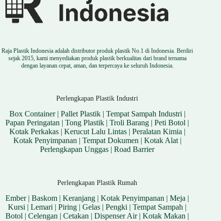
Raja Plastik Indonesia adalah distributor produk plastik No.1 di Indonesia. Berdiri
sejak 2015, kami menyediakan produk plastik berkualitas dari brand ternama
dengan layanan cepat, aman, dan terpercaya ke seluruh Indonesia.
Perlengkapan Plastik Industri
Box Container
|
Pallet Plastik
|
Tempat Sampah Industri
|
Papan Peringatan
|
Tong Plastik
|
Troli Barang
|
Peti Botol
|
Kotak Perkakas
|
Kerucut Lalu Lintas
|
Peralatan Kimia
|
Kotak Penyimpanan
|
Tempat Dokumen
|
Kotak Alat
|
Perlengkapan Unggas
|
Road Barrier
Perlengkapan Plastik Rumah
Ember
|
Baskom
|
Keranjang
|
Kotak Penyimpanan
|
Meja
|
Kursi
|
Lemari
|
Piring
|
Gelas
|
Pengki
|
Tempat Sampah
|
Botol
|
Celengan
|
Cetakan
|
Dispenser Air
|
Kotak Makan
|