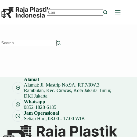
Skip
to
content
No
results
No
results
Alamat
Alamat: Jl. Mastrip No.9A, RT.7/RW.3,
Rambutan, Kec. Ciracas, Kota Jakarta Timur,
DKI Jakarta
Whatsapp
0852-1828-6185
Jam Operasional
Setiap Hari, 08.00 - 17.00 WIB