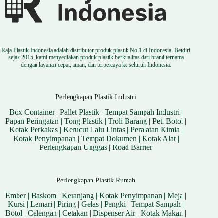
Raja Plastik Indonesia adalah distributor produk plastik No.1 di Indonesia. Berdiri
sejak 2015, kami menyediakan produk plastik berkualitas dari brand ternama
dengan layanan cepat, aman, dan terpercaya ke seluruh Indonesia.
Perlengkapan Plastik Industri
Box Container
|
Pallet Plastik
|
Tempat Sampah Industri
|
Papan Peringatan
|
Tong Plastik
|
Troli Barang
|
Peti Botol
|
Kotak Perkakas
|
Kerucut Lalu Lintas
|
Peralatan Kimia
|
Kotak Penyimpanan
|
Tempat Dokumen
|
Kotak Alat
|
Perlengkapan Unggas
|
Road Barrier
Perlengkapan Plastik Rumah
Ember
|
Baskom
|
Keranjang
|
Kotak Penyimpanan
|
Meja
|
Kursi
|
Lemari
|
Piring
|
Gelas
|
Pengki
|
Tempat Sampah
|
Botol
|
Celengan
|
Cetakan
|
Dispenser Air
|
Kotak Makan
|