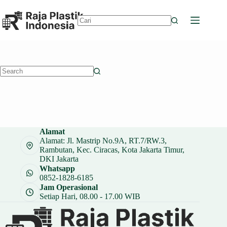
Skip
to
content
No
results
No
results
Alamat
Alamat: Jl. Mastrip No.9A, RT.7/RW.3,
Rambutan, Kec. Ciracas, Kota Jakarta Timur,
DKI Jakarta
Whatsapp
0852-1828-6185
Jam Operasional
Setiap Hari, 08.00 - 17.00 WIB