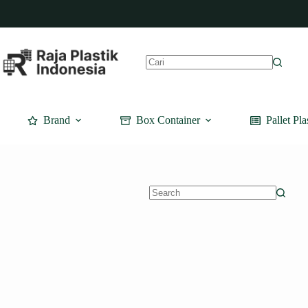
Skip
to
content
No
results
Brand
Box Container
Pallet Pla
No
results