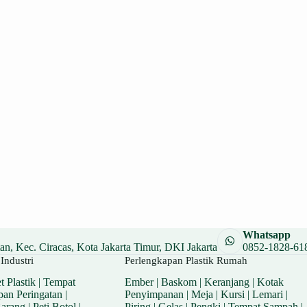
Whatsapp
n, Kec. Ciracas, Kota Jakarta Timur, DKI Jakarta
0852-1828-61
Industri
Perlengkapan Plastik Rumah
t Plastik
|
Tempat
Ember
|
Baskom
|
Keranjang
|
Kotak
pan Peringatan
|
Penyimpanan
|
Meja
|
Kursi
|
Lemari
|
Barang
|
Peti Botol
|
Piring
|
Gelas
|
Pengki
|
Tempat Sampah
|