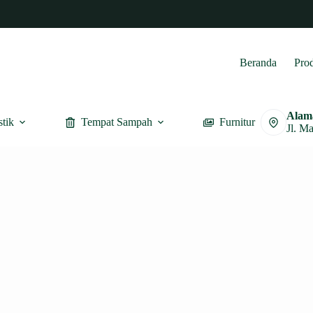
Beranda
Pro
Alam
stik
Tempat Sampah
Furnitur
Jl. M