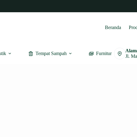
Beranda
Pro
Alam
stik
Tempat Sampah
Furnitur
Jl. M