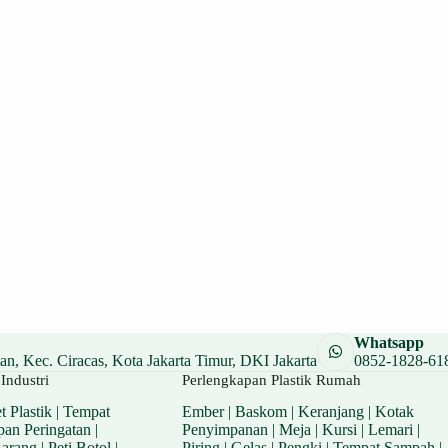
Whatsapp
n, Kec. Ciracas, Kota Jakarta Timur, DKI Jakarta
0852-1828-61
Industri
Perlengkapan Plastik Rumah
t Plastik
|
Tempat
Ember
|
Baskom
|
Keranjang
|
Kotak
pan Peringatan
|
Penyimpanan
|
Meja
|
Kursi
|
Lemari
|
Barang
|
Peti Botol
|
Piring
|
Gelas
|
Pengki
|
Tempat Sampah
|