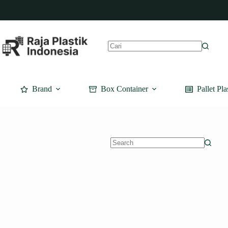
Skip
to
content
No
results
Brand
Box Container
Pallet Pla
No
results