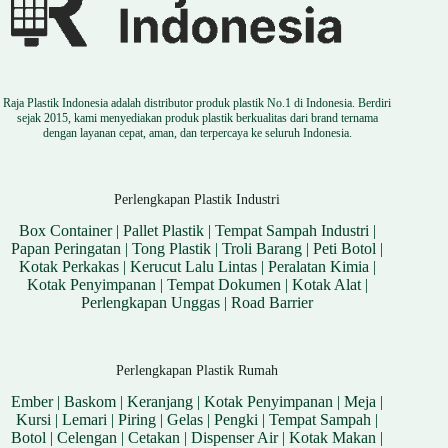
Raja Plastik Indonesia adalah distributor produk plastik No.1 di Indonesia. Berdiri
sejak 2015, kami menyediakan produk plastik berkualitas dari brand ternama
dengan layanan cepat, aman, dan terpercaya ke seluruh Indonesia.
Perlengkapan Plastik Industri
Box Container
|
Pallet Plastik
|
Tempat Sampah Industri
|
Papan Peringatan
|
Tong Plastik
|
Troli Barang
|
Peti Botol
|
Kotak Perkakas
|
Kerucut Lalu Lintas
|
Peralatan Kimia
|
Kotak Penyimpanan
|
Tempat Dokumen
|
Kotak Alat
|
Perlengkapan Unggas
|
Road Barrier
Perlengkapan Plastik Rumah
Ember
|
Baskom
|
Keranjang
|
Kotak Penyimpanan
|
Meja
|
Kursi
|
Lemari
|
Piring
|
Gelas
|
Pengki
|
Tempat Sampah
|
Botol
|
Celengan
|
Cetakan
|
Dispenser Air
|
Kotak Makan
|