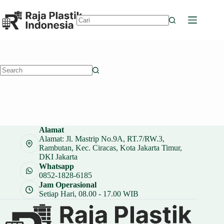
Skip
to
content
No
results
No
results
Alamat
Alamat: Jl. Mastrip No.9A, RT.7/RW.3,
Rambutan, Kec. Ciracas, Kota Jakarta Timur,
DKI Jakarta
Whatsapp
0852-1828-6185
Jam Operasional
Setiap Hari, 08.00 - 17.00 WIB