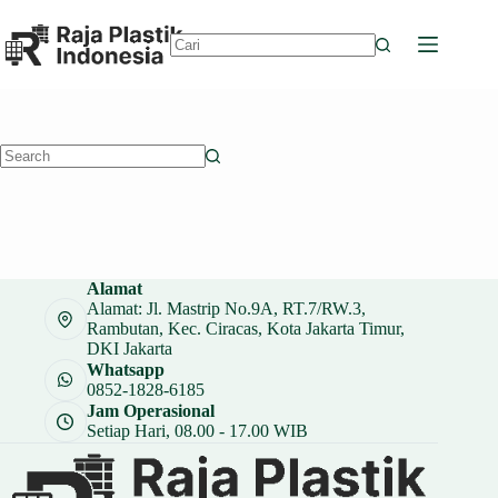
Skip
to
content
No
results
No
results
Alamat
Alamat: Jl. Mastrip No.9A, RT.7/RW.3,
Rambutan, Kec. Ciracas, Kota Jakarta Timur,
DKI Jakarta
Whatsapp
0852-1828-6185
Jam Operasional
Setiap Hari, 08.00 - 17.00 WIB