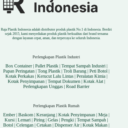
Raja Plastik Indonesia adalah distributor produk plastik No.1 di Indonesia. Berdiri
sejak 2015, kami menyediakan produk plastik berkualitas dari brand ternama
dengan layanan cepat, aman, dan terpercaya ke seluruh Indonesia.
Perlengkapan Plastik Industri
Box Container
|
Pallet Plastik
|
Tempat Sampah Industri
|
Papan Peringatan
|
Tong Plastik
|
Troli Barang
|
Peti Botol
|
Kotak Perkakas
|
Kerucut Lalu Lintas
|
Peralatan Kimia
|
Kotak Penyimpanan
|
Tempat Dokumen
|
Kotak Alat
|
Perlengkapan Unggas
|
Road Barrier
Perlengkapan Plastik Rumah
Ember
|
Baskom
|
Keranjang
|
Kotak Penyimpanan
|
Meja
|
Kursi
|
Lemari
|
Piring
|
Gelas
|
Pengki
|
Tempat Sampah
|
Botol
|
Celengan
|
Cetakan
|
Dispenser Air
|
Kotak Makan
|