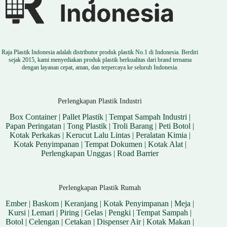
Raja Plastik Indonesia adalah distributor produk plastik No.1 di Indonesia. Berdiri
sejak 2015, kami menyediakan produk plastik berkualitas dari brand ternama
dengan layanan cepat, aman, dan terpercaya ke seluruh Indonesia.
Perlengkapan Plastik Industri
Box Container
|
Pallet Plastik
|
Tempat Sampah Industri
|
Papan Peringatan
|
Tong Plastik
|
Troli Barang
|
Peti Botol
|
Kotak Perkakas
|
Kerucut Lalu Lintas
|
Peralatan Kimia
|
Kotak Penyimpanan
|
Tempat Dokumen
|
Kotak Alat
|
Perlengkapan Unggas
|
Road Barrier
Perlengkapan Plastik Rumah
Ember
|
Baskom
|
Keranjang
|
Kotak Penyimpanan
|
Meja
|
Kursi
|
Lemari
|
Piring
|
Gelas
|
Pengki
|
Tempat Sampah
|
Botol
|
Celengan
|
Cetakan
|
Dispenser Air
|
Kotak Makan
|