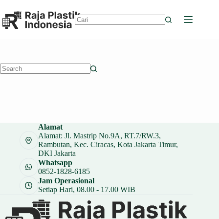
Skip
to
content
No
results
No
results
Alamat
Alamat: Jl. Mastrip No.9A, RT.7/RW.3,
Rambutan, Kec. Ciracas, Kota Jakarta Timur,
DKI Jakarta
Whatsapp
0852-1828-6185
Jam Operasional
Setiap Hari, 08.00 - 17.00 WIB