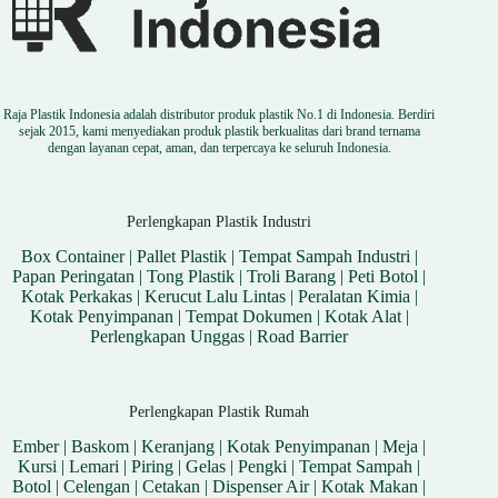
Raja Plastik Indonesia adalah distributor produk plastik No.1 di Indonesia. Berdiri
sejak 2015, kami menyediakan produk plastik berkualitas dari brand ternama
dengan layanan cepat, aman, dan terpercaya ke seluruh Indonesia.
Perlengkapan Plastik Industri
Box Container
|
Pallet Plastik
|
Tempat Sampah Industri
|
Papan Peringatan
|
Tong Plastik
|
Troli Barang
|
Peti Botol
|
Kotak Perkakas
|
Kerucut Lalu Lintas
|
Peralatan Kimia
|
Kotak Penyimpanan
|
Tempat Dokumen
|
Kotak Alat
|
Perlengkapan Unggas
|
Road Barrier
Perlengkapan Plastik Rumah
Ember
|
Baskom
|
Keranjang
|
Kotak Penyimpanan
|
Meja
|
Kursi
|
Lemari
|
Piring
|
Gelas
|
Pengki
|
Tempat Sampah
|
Botol
|
Celengan
|
Cetakan
|
Dispenser Air
|
Kotak Makan
|