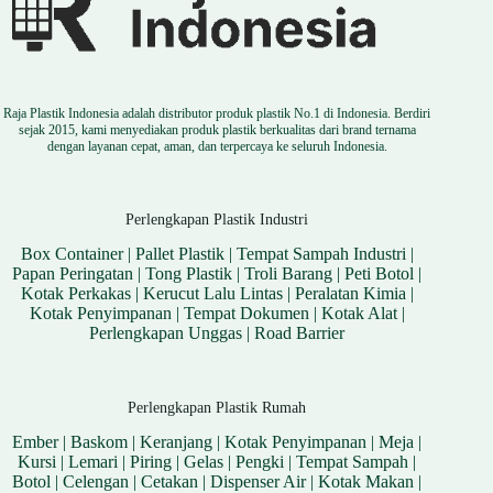
Raja Plastik Indonesia adalah distributor produk plastik No.1 di Indonesia. Berdiri
sejak 2015, kami menyediakan produk plastik berkualitas dari brand ternama
dengan layanan cepat, aman, dan terpercaya ke seluruh Indonesia.
Perlengkapan Plastik Industri
Box Container
|
Pallet Plastik
|
Tempat Sampah Industri
|
Papan Peringatan
|
Tong Plastik
|
Troli Barang
|
Peti Botol
|
Kotak Perkakas
|
Kerucut Lalu Lintas
|
Peralatan Kimia
|
Kotak Penyimpanan
|
Tempat Dokumen
|
Kotak Alat
|
Perlengkapan Unggas
|
Road Barrier
Perlengkapan Plastik Rumah
Ember
|
Baskom
|
Keranjang
|
Kotak Penyimpanan
|
Meja
|
Kursi
|
Lemari
|
Piring
|
Gelas
|
Pengki
|
Tempat Sampah
|
Botol
|
Celengan
|
Cetakan
|
Dispenser Air
|
Kotak Makan
|