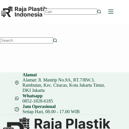
Skip
to
content
No
results
No
results
Alamat
Alamat: Jl. Mastrip No.9A, RT.7/RW.3,
Rambutan, Kec. Ciracas, Kota Jakarta Timur,
DKI Jakarta
Whatsapp
0852-1828-6185
Jam Operasional
Setiap Hari, 08.00 - 17.00 WIB