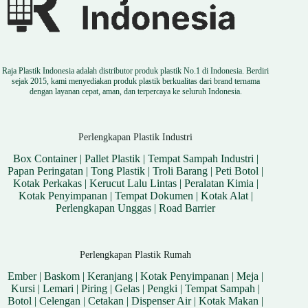
Raja Plastik Indonesia adalah distributor produk plastik No.1 di Indonesia. Berdiri
sejak 2015, kami menyediakan produk plastik berkualitas dari brand ternama
dengan layanan cepat, aman, dan terpercaya ke seluruh Indonesia.
Perlengkapan Plastik Industri
Box Container
|
Pallet Plastik
|
Tempat Sampah Industri
|
Papan Peringatan
|
Tong Plastik
|
Troli Barang
|
Peti Botol
|
Kotak Perkakas
|
Kerucut Lalu Lintas
|
Peralatan Kimia
|
Kotak Penyimpanan
|
Tempat Dokumen
|
Kotak Alat
|
Perlengkapan Unggas
|
Road Barrier
Perlengkapan Plastik Rumah
Ember
|
Baskom
|
Keranjang
|
Kotak Penyimpanan
|
Meja
|
Kursi
|
Lemari
|
Piring
|
Gelas
|
Pengki
|
Tempat Sampah
|
Botol
|
Celengan
|
Cetakan
|
Dispenser Air
|
Kotak Makan
|