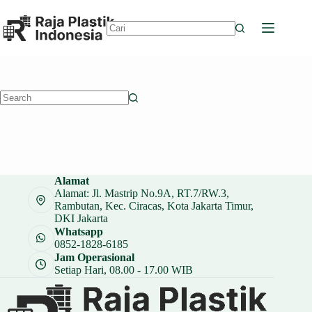
Skip
to
content
No
results
No
results
Alamat
Alamat: Jl. Mastrip No.9A, RT.7/RW.3,
Rambutan, Kec. Ciracas, Kota Jakarta Timur,
DKI Jakarta
Whatsapp
0852-1828-6185
Jam Operasional
Setiap Hari, 08.00 - 17.00 WIB