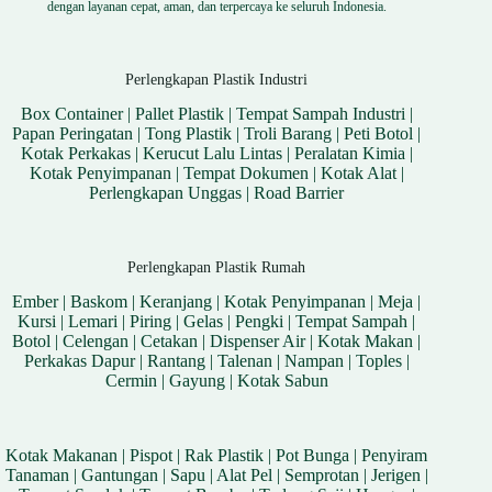
dengan layanan cepat, aman, dan terpercaya ke seluruh Indonesia.
Perlengkapan Plastik Industri
Box Container
|
Pallet Plastik
|
Tempat Sampah Industri
|
Papan Peringatan
|
Tong Plastik
|
Troli Barang
|
Peti Botol
|
Kotak Perkakas
|
Kerucut Lalu Lintas
|
Peralatan Kimia
|
Kotak Penyimpanan
|
Tempat Dokumen
|
Kotak Alat
|
Perlengkapan Unggas
|
Road Barrier
Perlengkapan Plastik Rumah
Ember
|
Baskom
|
Keranjang
|
Kotak Penyimpanan
|
Meja
|
Kursi
|
Lemari
|
Piring
|
Gelas
|
Pengki
|
Tempat Sampah
|
Botol
|
Celengan
|
Cetakan
|
Dispenser Air
|
Kotak Makan
|
Perkakas Dapur
|
Rantang
|
Talenan
|
Nampan
|
Toples
|
Cermin
|
Gayung
|
Kotak Sabun
Kotak Makanan
|
Pispot
|
Rak Plastik
|
Pot Bunga
|
Penyiram
Tanaman
|
Gantungan
|
Sapu
|
Alat Pel
|
Semprotan
|
Jerigen
|