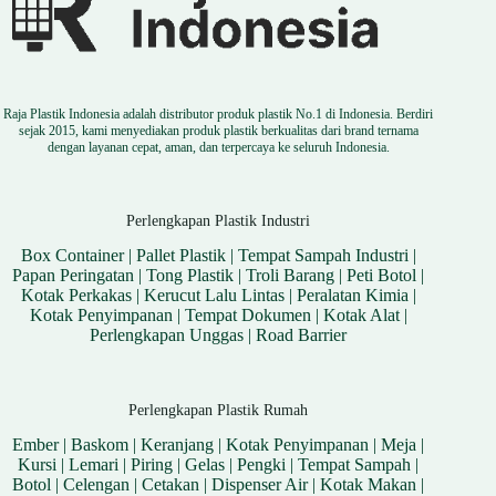
Raja Plastik Indonesia adalah distributor produk plastik No.1 di Indonesia. Berdiri
sejak 2015, kami menyediakan produk plastik berkualitas dari brand ternama
dengan layanan cepat, aman, dan terpercaya ke seluruh Indonesia.
Perlengkapan Plastik Industri
Box Container
|
Pallet Plastik
|
Tempat Sampah Industri
|
Papan Peringatan
|
Tong Plastik
|
Troli Barang
|
Peti Botol
|
Kotak Perkakas
|
Kerucut Lalu Lintas
|
Peralatan Kimia
|
Kotak Penyimpanan
|
Tempat Dokumen
|
Kotak Alat
|
Perlengkapan Unggas
|
Road Barrier
Perlengkapan Plastik Rumah
Ember
|
Baskom
|
Keranjang
|
Kotak Penyimpanan
|
Meja
|
Kursi
|
Lemari
|
Piring
|
Gelas
|
Pengki
|
Tempat Sampah
|
Botol
|
Celengan
|
Cetakan
|
Dispenser Air
|
Kotak Makan
|