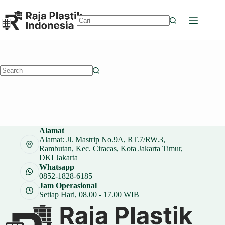
Skip
to
content
No
results
No
results
Alamat
Alamat: Jl. Mastrip No.9A, RT.7/RW.3,
Rambutan, Kec. Ciracas, Kota Jakarta Timur,
DKI Jakarta
Whatsapp
0852-1828-6185
Jam Operasional
Setiap Hari, 08.00 - 17.00 WIB