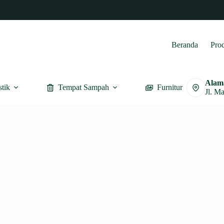
Beranda
Pro
Alam
stik
Tempat Sampah
Furnitur
Jl. M