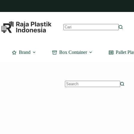
Skip
to
content
No
results
Brand
Box Container
Pallet Pla
No
results