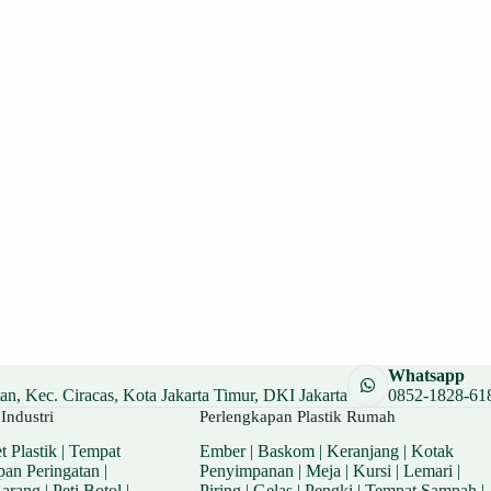
Whatsapp
n, Kec. Ciracas, Kota Jakarta Timur, DKI Jakarta
0852-1828-61
Industri
Perlengkapan Plastik Rumah
t Plastik
|
Tempat
Ember
|
Baskom
|
Keranjang
|
Kotak
pan Peringatan
|
Penyimpanan
|
Meja
|
Kursi
|
Lemari
|
Barang
|
Peti Botol
|
Piring
|
Gelas
|
Pengki
|
Tempat Sampah
|