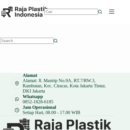
Skip
to
content
No
results
No
results
Alamat
Alamat: Jl. Mastrip No.9A, RT.7/RW.3,
Rambutan, Kec. Ciracas, Kota Jakarta Timur,
DKI Jakarta
Whatsapp
0852-1828-6185
Jam Operasional
Setiap Hari, 08.00 - 17.00 WIB