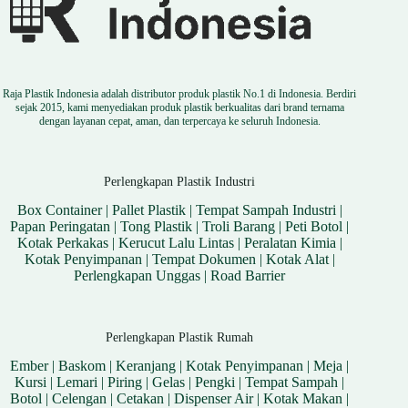
Raja Plastik Indonesia adalah distributor produk plastik No.1 di Indonesia. Berdiri
sejak 2015, kami menyediakan produk plastik berkualitas dari brand ternama
dengan layanan cepat, aman, dan terpercaya ke seluruh Indonesia.
Perlengkapan Plastik Industri
Box Container
|
Pallet Plastik
|
Tempat Sampah Industri
|
Papan Peringatan
|
Tong Plastik
|
Troli Barang
|
Peti Botol
|
Kotak Perkakas
|
Kerucut Lalu Lintas
|
Peralatan Kimia
|
Kotak Penyimpanan
|
Tempat Dokumen
|
Kotak Alat
|
Perlengkapan Unggas
|
Road Barrier
Perlengkapan Plastik Rumah
Ember
|
Baskom
|
Keranjang
|
Kotak Penyimpanan
|
Meja
|
Kursi
|
Lemari
|
Piring
|
Gelas
|
Pengki
|
Tempat Sampah
|
Botol
|
Celengan
|
Cetakan
|
Dispenser Air
|
Kotak Makan
|