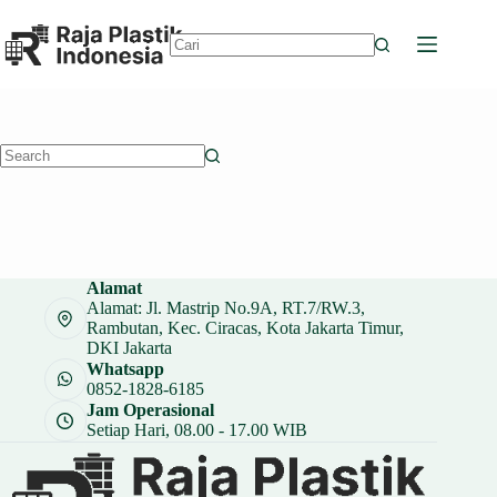
Skip
to
content
No
results
No
results
Alamat
Alamat: Jl. Mastrip No.9A, RT.7/RW.3,
Rambutan, Kec. Ciracas, Kota Jakarta Timur,
DKI Jakarta
Whatsapp
0852-1828-6185
Jam Operasional
Setiap Hari, 08.00 - 17.00 WIB