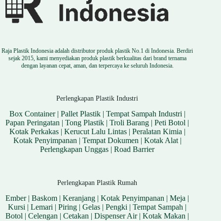
Raja Plastik Indonesia adalah distributor produk plastik No.1 di Indonesia. Berdiri
sejak 2015, kami menyediakan produk plastik berkualitas dari brand ternama
dengan layanan cepat, aman, dan terpercaya ke seluruh Indonesia.
Perlengkapan Plastik Industri
Box Container
|
Pallet Plastik
|
Tempat Sampah Industri
|
Papan Peringatan
|
Tong Plastik
|
Troli Barang
|
Peti Botol
|
Kotak Perkakas
|
Kerucut Lalu Lintas
|
Peralatan Kimia
|
Kotak Penyimpanan
|
Tempat Dokumen
|
Kotak Alat
|
Perlengkapan Unggas
|
Road Barrier
Perlengkapan Plastik Rumah
Ember
|
Baskom
|
Keranjang
|
Kotak Penyimpanan
|
Meja
|
Kursi
|
Lemari
|
Piring
|
Gelas
|
Pengki
|
Tempat Sampah
|
Botol
|
Celengan
|
Cetakan
|
Dispenser Air
|
Kotak Makan
|