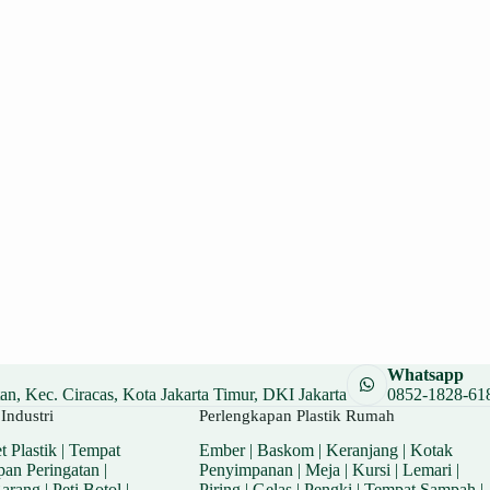
Whatsapp
n, Kec. Ciracas, Kota Jakarta Timur, DKI Jakarta
0852-1828-61
Industri
Perlengkapan Plastik Rumah
t Plastik
|
Tempat
Ember
|
Baskom
|
Keranjang
|
Kotak
pan Peringatan
|
Penyimpanan
|
Meja
|
Kursi
|
Lemari
|
Barang
|
Peti Botol
|
Piring
|
Gelas
|
Pengki
|
Tempat Sampah
|