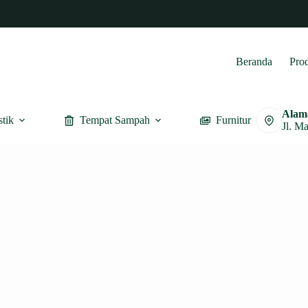
Beranda
Pro
Alam
stik
Tempat Sampah
Furnitur
Jl. M