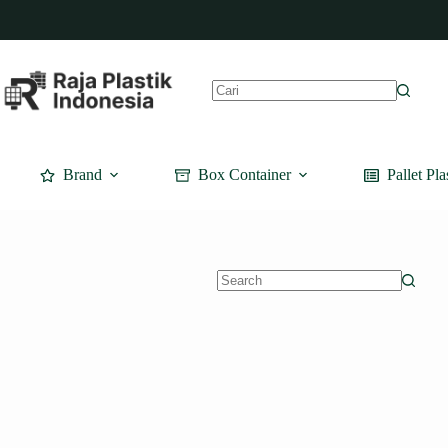
Skip
to
content
No
results
Brand
Box Container
Pallet Pla
No
results