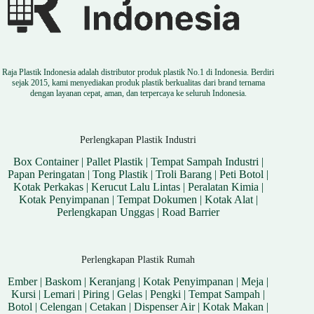
Raja Plastik Indonesia adalah distributor produk plastik No.1 di Indonesia. Berdiri
sejak 2015, kami menyediakan produk plastik berkualitas dari brand ternama
dengan layanan cepat, aman, dan terpercaya ke seluruh Indonesia.
Perlengkapan Plastik Industri
Box Container
|
Pallet Plastik
|
Tempat Sampah Industri
|
Papan Peringatan
|
Tong Plastik
|
Troli Barang
|
Peti Botol
|
Kotak Perkakas
|
Kerucut Lalu Lintas
|
Peralatan Kimia
|
Kotak Penyimpanan
|
Tempat Dokumen
|
Kotak Alat
|
Perlengkapan Unggas
|
Road Barrier
Perlengkapan Plastik Rumah
Ember
|
Baskom
|
Keranjang
|
Kotak Penyimpanan
|
Meja
|
Kursi
|
Lemari
|
Piring
|
Gelas
|
Pengki
|
Tempat Sampah
|
Botol
|
Celengan
|
Cetakan
|
Dispenser Air
|
Kotak Makan
|