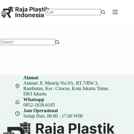
Skip
to
content
No
results
No
results
Alamat
Alamat: Jl. Mastrip No.9A, RT.7/RW.3,
Rambutan, Kec. Ciracas, Kota Jakarta Timur,
DKI Jakarta
Whatsapp
0852-1828-6185
Jam Operasional
Setiap Hari, 08.00 - 17.00 WIB