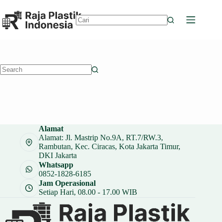
Skip
to
content
No
results
No
results
Alamat
Alamat: Jl. Mastrip No.9A, RT.7/RW.3,
Rambutan, Kec. Ciracas, Kota Jakarta Timur,
DKI Jakarta
Whatsapp
0852-1828-6185
Jam Operasional
Setiap Hari, 08.00 - 17.00 WIB