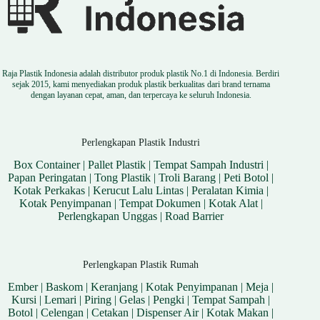
Raja Plastik Indonesia adalah distributor produk plastik No.1 di Indonesia. Berdiri
sejak 2015, kami menyediakan produk plastik berkualitas dari brand ternama
dengan layanan cepat, aman, dan terpercaya ke seluruh Indonesia.
Perlengkapan Plastik Industri
Box Container
|
Pallet Plastik
|
Tempat Sampah Industri
|
Papan Peringatan
|
Tong Plastik
|
Troli Barang
|
Peti Botol
|
Kotak Perkakas
|
Kerucut Lalu Lintas
|
Peralatan Kimia
|
Kotak Penyimpanan
|
Tempat Dokumen
|
Kotak Alat
|
Perlengkapan Unggas
|
Road Barrier
Perlengkapan Plastik Rumah
Ember
|
Baskom
|
Keranjang
|
Kotak Penyimpanan
|
Meja
|
Kursi
|
Lemari
|
Piring
|
Gelas
|
Pengki
|
Tempat Sampah
|
Botol
|
Celengan
|
Cetakan
|
Dispenser Air
|
Kotak Makan
|