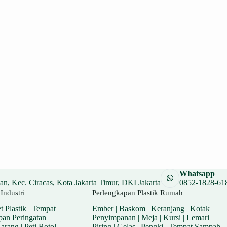
Whatsapp
n, Kec. Ciracas, Kota Jakarta Timur, DKI Jakarta
0852-1828-61
Industri
Perlengkapan Plastik Rumah
t Plastik
|
Tempat
Ember
|
Baskom
|
Keranjang
|
Kotak
pan Peringatan
|
Penyimpanan
|
Meja
|
Kursi
|
Lemari
|
Barang
|
Peti Botol
|
Piring
|
Gelas
|
Pengki
|
Tempat Sampah
|