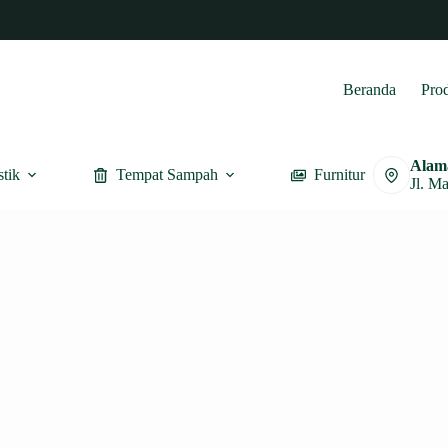
Beranda
Pro
Alam
stik
Tempat Sampah
Furnitur
Jl. M