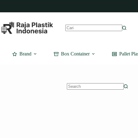
Skip
to
content
No
results
Brand
Box Container
Pallet Pla
No
results