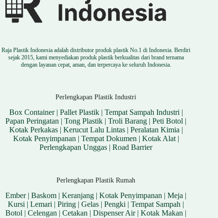
Raja Plastik Indonesia adalah distributor produk plastik No.1 di Indonesia. Berdiri
sejak 2015, kami menyediakan produk plastik berkualitas dari brand ternama
dengan layanan cepat, aman, dan terpercaya ke seluruh Indonesia.
Perlengkapan Plastik Industri
Box Container
|
Pallet Plastik
|
Tempat Sampah Industri
|
Papan Peringatan
|
Tong Plastik
|
Troli Barang
|
Peti Botol
|
Kotak Perkakas
|
Kerucut Lalu Lintas
|
Peralatan Kimia
|
Kotak Penyimpanan
|
Tempat Dokumen
|
Kotak Alat
|
Perlengkapan Unggas
|
Road Barrier
Perlengkapan Plastik Rumah
Ember
|
Baskom
|
Keranjang
|
Kotak Penyimpanan
|
Meja
|
Kursi
|
Lemari
|
Piring
|
Gelas
|
Pengki
|
Tempat Sampah
|
Botol
|
Celengan
|
Cetakan
|
Dispenser Air
|
Kotak Makan
|