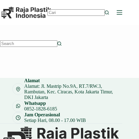
Skip
to
content
No
results
No
results
Alamat
Alamat: Jl. Mastrip No.9A, RT.7/RW.3,
Rambutan, Kec. Ciracas, Kota Jakarta Timur,
DKI Jakarta
Whatsapp
0852-1828-6185
Jam Operasional
Setiap Hari, 08.00 - 17.00 WIB