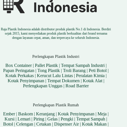
Raja Plastik Indonesia adalah distributor produk plastik No.1 di Indonesia. Berdiri
sejak 2015, kami menyediakan produk plastik berkualitas dari brand ternama
dengan layanan cepat, aman, dan terpercaya ke seluruh Indonesia.
Perlengkapan Plastik Industri
Box Container
|
Pallet Plastik
|
Tempat Sampah Industri
|
Papan Peringatan
|
Tong Plastik
|
Troli Barang
|
Peti Botol
|
Kotak Perkakas
|
Kerucut Lalu Lintas
|
Peralatan Kimia
|
Kotak Penyimpanan
|
Tempat Dokumen
|
Kotak Alat
|
Perlengkapan Unggas
|
Road Barrier
Perlengkapan Plastik Rumah
Ember
|
Baskom
|
Keranjang
|
Kotak Penyimpanan
|
Meja
|
Kursi
|
Lemari
|
Piring
|
Gelas
|
Pengki
|
Tempat Sampah
|
Botol
|
Celengan
|
Cetakan
|
Dispenser Air
|
Kotak Makan
|