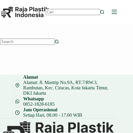
Skip
to
content
No
results
No
results
Alamat
Alamat: Jl. Mastrip No.9A, RT.7/RW.3,
Rambutan, Kec. Ciracas, Kota Jakarta Timur,
DKI Jakarta
Whatsapp
0852-1828-6185
Jam Operasional
Setiap Hari, 08.00 - 17.00 WIB