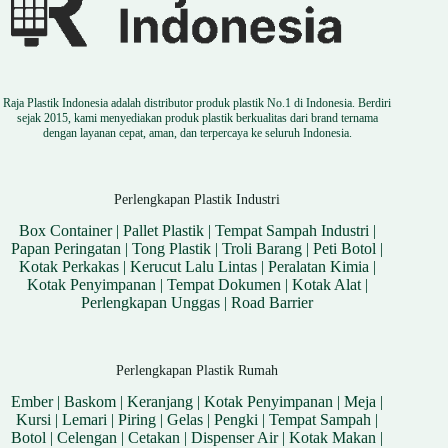
Raja Plastik Indonesia adalah distributor produk plastik No.1 di Indonesia. Berdiri
sejak 2015, kami menyediakan produk plastik berkualitas dari brand ternama
dengan layanan cepat, aman, dan terpercaya ke seluruh Indonesia.
Perlengkapan Plastik Industri
Box Container
|
Pallet Plastik
|
Tempat Sampah Industri
|
Papan Peringatan
|
Tong Plastik
|
Troli Barang
|
Peti Botol
|
Kotak Perkakas
|
Kerucut Lalu Lintas
|
Peralatan Kimia
|
Kotak Penyimpanan
|
Tempat Dokumen
|
Kotak Alat
|
Perlengkapan Unggas
|
Road Barrier
Perlengkapan Plastik Rumah
Ember
|
Baskom
|
Keranjang
|
Kotak Penyimpanan
|
Meja
|
Kursi
|
Lemari
|
Piring
|
Gelas
|
Pengki
|
Tempat Sampah
|
Botol
|
Celengan
|
Cetakan
|
Dispenser Air
|
Kotak Makan
|