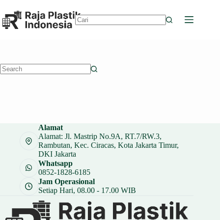
Skip
to
content
No
results
No
results
Alamat
Alamat: Jl. Mastrip No.9A, RT.7/RW.3,
Rambutan, Kec. Ciracas, Kota Jakarta Timur,
DKI Jakarta
Whatsapp
0852-1828-6185
Jam Operasional
Setiap Hari, 08.00 - 17.00 WIB