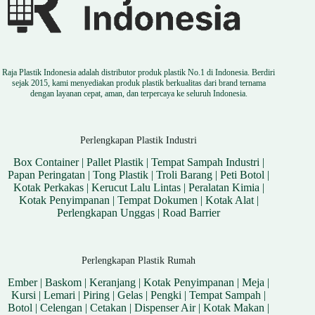
Raja Plastik Indonesia adalah distributor produk plastik No.1 di Indonesia. Berdiri
sejak 2015, kami menyediakan produk plastik berkualitas dari brand ternama
dengan layanan cepat, aman, dan terpercaya ke seluruh Indonesia.
Perlengkapan Plastik Industri
Box Container
|
Pallet Plastik
|
Tempat Sampah Industri
|
Papan Peringatan
|
Tong Plastik
|
Troli Barang
|
Peti Botol
|
Kotak Perkakas
|
Kerucut Lalu Lintas
|
Peralatan Kimia
|
Kotak Penyimpanan
|
Tempat Dokumen
|
Kotak Alat
|
Perlengkapan Unggas
|
Road Barrier
Perlengkapan Plastik Rumah
Ember
|
Baskom
|
Keranjang
|
Kotak Penyimpanan
|
Meja
|
Kursi
|
Lemari
|
Piring
|
Gelas
|
Pengki
|
Tempat Sampah
|
Botol
|
Celengan
|
Cetakan
|
Dispenser Air
|
Kotak Makan
|