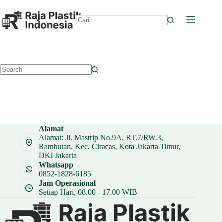
Skip
to
content
No
results
No
results
Alamat
Alamat: Jl. Mastrip No.9A, RT.7/RW.3,
Rambutan, Kec. Ciracas, Kota Jakarta Timur,
DKI Jakarta
Whatsapp
0852-1828-6185
Jam Operasional
Setiap Hari, 08.00 - 17.00 WIB