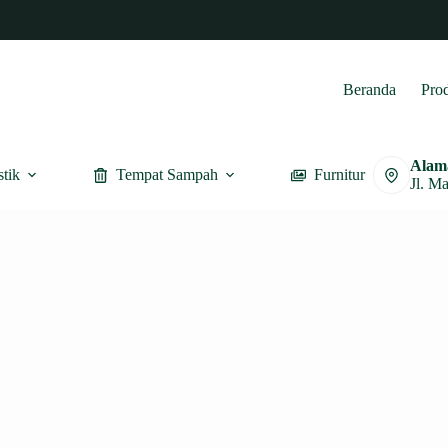
Beranda
Pro
Alam
stik
Tempat Sampah
Furnitur
Jl. M