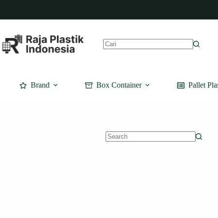
Skip
to
content
No
results
Brand
Box Container
Pallet Pla
No
results