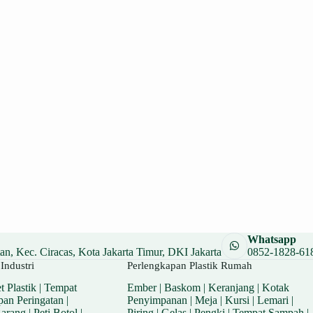
Whatsapp
n, Kec. Ciracas, Kota Jakarta Timur, DKI Jakarta
0852-1828-61
Industri
Perlengkapan Plastik Rumah
t Plastik
|
Tempat
Ember
|
Baskom
|
Keranjang
|
Kotak
pan Peringatan
|
Penyimpanan
|
Meja
|
Kursi
|
Lemari
|
Barang
|
Peti Botol
|
Piring
|
Gelas
|
Pengki
|
Tempat Sampah
|