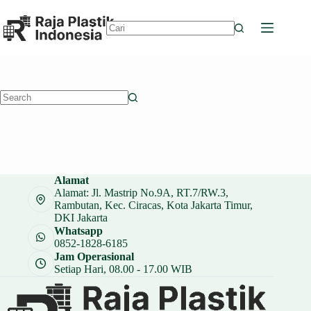
Skip
to
content
No
results
No
results
Alamat
Alamat: Jl. Mastrip No.9A, RT.7/RW.3,
Rambutan, Kec. Ciracas, Kota Jakarta Timur,
DKI Jakarta
Whatsapp
0852-1828-6185
Jam Operasional
Setiap Hari, 08.00 - 17.00 WIB