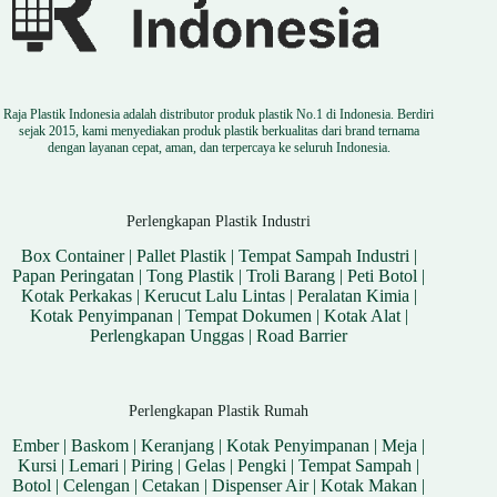
Raja Plastik Indonesia adalah distributor produk plastik No.1 di Indonesia. Berdiri
sejak 2015, kami menyediakan produk plastik berkualitas dari brand ternama
dengan layanan cepat, aman, dan terpercaya ke seluruh Indonesia.
Perlengkapan Plastik Industri
Box Container
|
Pallet Plastik
|
Tempat Sampah Industri
|
Papan Peringatan
|
Tong Plastik
|
Troli Barang
|
Peti Botol
|
Kotak Perkakas
|
Kerucut Lalu Lintas
|
Peralatan Kimia
|
Kotak Penyimpanan
|
Tempat Dokumen
|
Kotak Alat
|
Perlengkapan Unggas
|
Road Barrier
Perlengkapan Plastik Rumah
Ember
|
Baskom
|
Keranjang
|
Kotak Penyimpanan
|
Meja
|
Kursi
|
Lemari
|
Piring
|
Gelas
|
Pengki
|
Tempat Sampah
|
Botol
|
Celengan
|
Cetakan
|
Dispenser Air
|
Kotak Makan
|