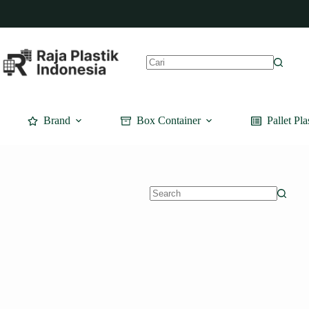
Skip
to
content
No
results
Brand
Box Container
Pallet Pla
No
results