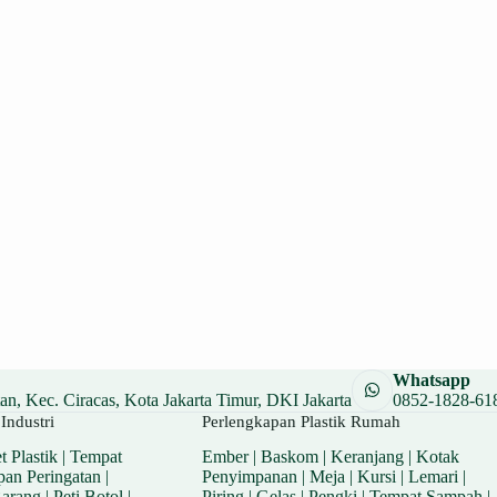
Whatsapp
n, Kec. Ciracas, Kota Jakarta Timur, DKI Jakarta
0852-1828-61
Industri
Perlengkapan Plastik Rumah
t Plastik
|
Tempat
Ember
|
Baskom
|
Keranjang
|
Kotak
pan Peringatan
|
Penyimpanan
|
Meja
|
Kursi
|
Lemari
|
Barang
|
Peti Botol
|
Piring
|
Gelas
|
Pengki
|
Tempat Sampah
|