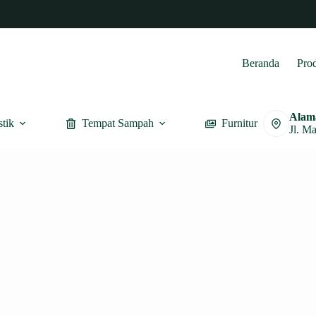
Beranda
Pro
Alam
stik
Tempat Sampah
Furnitur
Jl. M