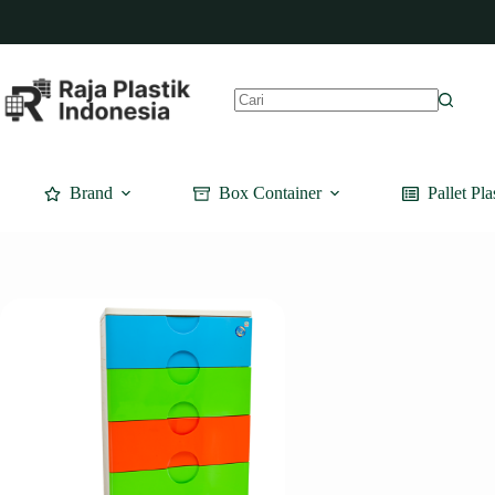
Skip
to
content
No
results
Brand
Box Container
Pallet Pla