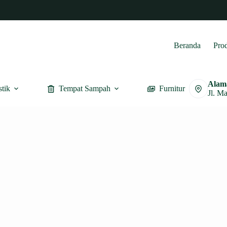
Beranda
Pro
Alam
stik
Tempat Sampah
Furnitur
Jl. M