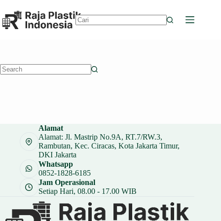
Skip
to
content
No
results
No
results
Alamat
Alamat: Jl. Mastrip No.9A, RT.7/RW.3,
Rambutan, Kec. Ciracas, Kota Jakarta Timur,
DKI Jakarta
Whatsapp
0852-1828-6185
Jam Operasional
Setiap Hari, 08.00 - 17.00 WIB