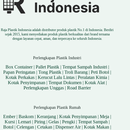
Raja Plastik Indonesia adalah distributor produk plastik No.1 di Indonesia. Berdiri
sejak 2015, kami menyediakan produk plastik berkualitas dari brand ternama
dengan layanan cepat, aman, dan terpercaya ke seluruh Indonesia.
Perlengkapan Plastik Industri
Box Container
|
Pallet Plastik
|
Tempat Sampah Industri
|
Papan Peringatan
|
Tong Plastik
|
Troli Barang
|
Peti Botol
|
Kotak Perkakas
|
Kerucut Lalu Lintas
|
Peralatan Kimia
|
Kotak Penyimpanan
|
Tempat Dokumen
|
Kotak Alat
|
Perlengkapan Unggas
|
Road Barrier
Perlengkapan Plastik Rumah
Ember
|
Baskom
|
Keranjang
|
Kotak Penyimpanan
|
Meja
|
Kursi
|
Lemari
|
Piring
|
Gelas
|
Pengki
|
Tempat Sampah
|
Botol
|
Celengan
|
Cetakan
|
Dispenser Air
|
Kotak Makan
|