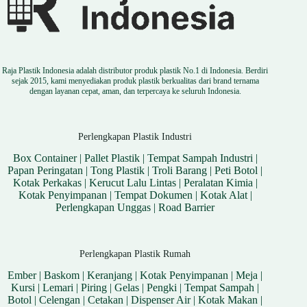
Raja Plastik Indonesia adalah distributor produk plastik No.1 di Indonesia. Berdiri
sejak 2015, kami menyediakan produk plastik berkualitas dari brand ternama
dengan layanan cepat, aman, dan terpercaya ke seluruh Indonesia.
Perlengkapan Plastik Industri
Box Container
|
Pallet Plastik
|
Tempat Sampah Industri
|
Papan Peringatan
|
Tong Plastik
|
Troli Barang
|
Peti Botol
|
Kotak Perkakas
|
Kerucut Lalu Lintas
|
Peralatan Kimia
|
Kotak Penyimpanan
|
Tempat Dokumen
|
Kotak Alat
|
Perlengkapan Unggas
|
Road Barrier
Perlengkapan Plastik Rumah
Ember
|
Baskom
|
Keranjang
|
Kotak Penyimpanan
|
Meja
|
Kursi
|
Lemari
|
Piring
|
Gelas
|
Pengki
|
Tempat Sampah
|
Botol
|
Celengan
|
Cetakan
|
Dispenser Air
|
Kotak Makan
|