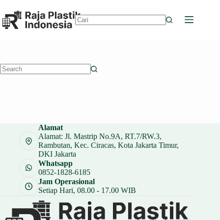
Skip
to
content
No
results
No
results
Alamat
Alamat: Jl. Mastrip No.9A, RT.7/RW.3,
Rambutan, Kec. Ciracas, Kota Jakarta Timur,
DKI Jakarta
Whatsapp
0852-1828-6185
Jam Operasional
Setiap Hari, 08.00 - 17.00 WIB