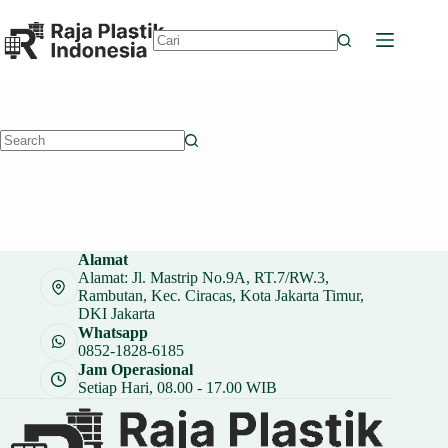
Skip
to
content
No
results
No
results
Alamat
Alamat: Jl. Mastrip No.9A, RT.7/RW.3,
Rambutan, Kec. Ciracas, Kota Jakarta Timur,
DKI Jakarta
Whatsapp
0852-1828-6185
Jam Operasional
Setiap Hari, 08.00 - 17.00 WIB