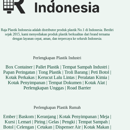
Raja Plastik Indonesia adalah distributor produk plastik No.1 di Indonesia. Berdiri
sejak 2015, kami menyediakan produk plastik berkualitas dari brand ternama
dengan layanan cepat, aman, dan terpercaya ke seluruh Indonesia.
Perlengkapan Plastik Industri
Box Container
|
Pallet Plastik
|
Tempat Sampah Industri
|
Papan Peringatan
|
Tong Plastik
|
Troli Barang
|
Peti Botol
|
Kotak Perkakas
|
Kerucut Lalu Lintas
|
Peralatan Kimia
|
Kotak Penyimpanan
|
Tempat Dokumen
|
Kotak Alat
|
Perlengkapan Unggas
|
Road Barrier
Perlengkapan Plastik Rumah
Ember
|
Baskom
|
Keranjang
|
Kotak Penyimpanan
|
Meja
|
Kursi
|
Lemari
|
Piring
|
Gelas
|
Pengki
|
Tempat Sampah
|
Botol
|
Celengan
|
Cetakan
|
Dispenser Air
|
Kotak Makan
|