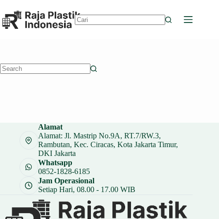
Skip
to
content
No
results
No
results
Alamat
Alamat: Jl. Mastrip No.9A, RT.7/RW.3,
Rambutan, Kec. Ciracas, Kota Jakarta Timur,
DKI Jakarta
Whatsapp
0852-1828-6185
Jam Operasional
Setiap Hari, 08.00 - 17.00 WIB