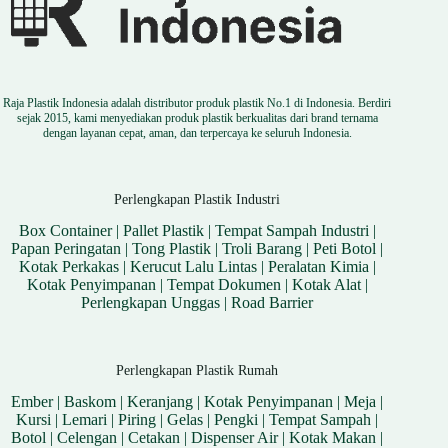
Raja Plastik Indonesia adalah distributor produk plastik No.1 di Indonesia. Berdiri
sejak 2015, kami menyediakan produk plastik berkualitas dari brand ternama
dengan layanan cepat, aman, dan terpercaya ke seluruh Indonesia.
Perlengkapan Plastik Industri
Box Container
|
Pallet Plastik
|
Tempat Sampah Industri
|
Papan Peringatan
|
Tong Plastik
|
Troli Barang
|
Peti Botol
|
Kotak Perkakas
|
Kerucut Lalu Lintas
|
Peralatan Kimia
|
Kotak Penyimpanan
|
Tempat Dokumen
|
Kotak Alat
|
Perlengkapan Unggas
|
Road Barrier
Perlengkapan Plastik Rumah
Ember
|
Baskom
|
Keranjang
|
Kotak Penyimpanan
|
Meja
|
Kursi
|
Lemari
|
Piring
|
Gelas
|
Pengki
|
Tempat Sampah
|
Botol
|
Celengan
|
Cetakan
|
Dispenser Air
|
Kotak Makan
|