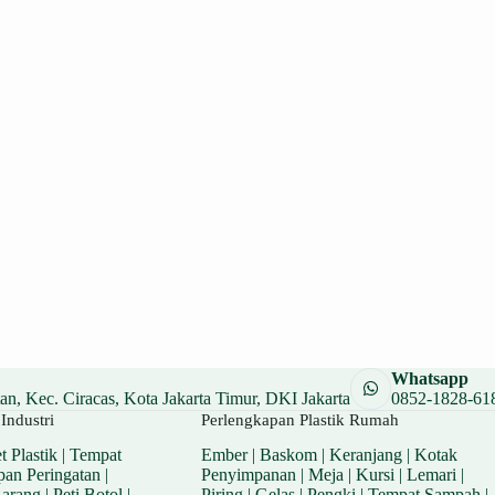
Whatsapp
n, Kec. Ciracas, Kota Jakarta Timur, DKI Jakarta
0852-1828-61
Industri
Perlengkapan Plastik Rumah
t Plastik
|
Tempat
Ember
|
Baskom
|
Keranjang
|
Kotak
pan Peringatan
|
Penyimpanan
|
Meja
|
Kursi
|
Lemari
|
Barang
|
Peti Botol
|
Piring
|
Gelas
|
Pengki
|
Tempat Sampah
|