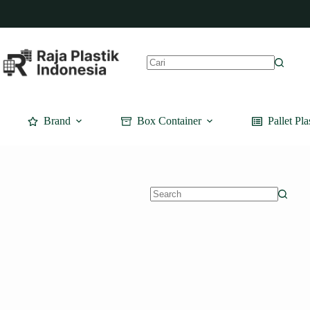
Skip
to
content
No
results
Brand
Box Container
Pallet Pla
No
results