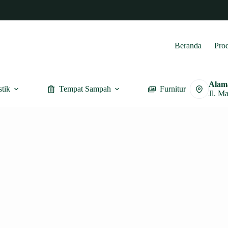
Beranda
Pro
Alam
stik
Tempat Sampah
Furnitur
Jl. M