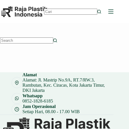
Skip
to
content
No
results
No
results
Alamat
Alamat: Jl. Mastrip No.9A, RT.7/RW.3,
Rambutan, Kec. Ciracas, Kota Jakarta Timur,
DKI Jakarta
Whatsapp
0852-1828-6185
Jam Operasional
Setiap Hari, 08.00 - 17.00 WIB