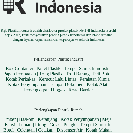
Raja Plastik Indonesia adalah distributor produk plastik No.1 di Indonesia. Berdiri
sejak 2015, kami menyediakan produk plastik berkualitas dari brand ternama
dengan layanan cepat, aman, dan terpercaya ke seluruh Indonesia.
Perlengkapan Plastik Industri
Box Container
|
Pallet Plastik
|
Tempat Sampah Industri
|
Papan Peringatan
|
Tong Plastik
|
Troli Barang
|
Peti Botol
|
Kotak Perkakas
|
Kerucut Lalu Lintas
|
Peralatan Kimia
|
Kotak Penyimpanan
|
Tempat Dokumen
|
Kotak Alat
|
Perlengkapan Unggas
|
Road Barrier
Perlengkapan Plastik Rumah
Ember
|
Baskom
|
Keranjang
|
Kotak Penyimpanan
|
Meja
|
Kursi
|
Lemari
|
Piring
|
Gelas
|
Pengki
|
Tempat Sampah
|
Botol
|
Celengan
|
Cetakan
|
Dispenser Air
|
Kotak Makan
|