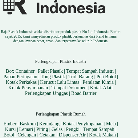
Raja Plastik Indonesia adalah distributor produk plastik No.1 di Indonesia. Berdiri
sejak 2015, kami menyediakan produk plastik berkualitas dari brand ternama
dengan layanan cepat, aman, dan terpercaya ke seluruh Indonesia.
Perlengkapan Plastik Industri
Box Container
|
Pallet Plastik
|
Tempat Sampah Industri
|
Papan Peringatan
|
Tong Plastik
|
Troli Barang
|
Peti Botol
|
Kotak Perkakas
|
Kerucut Lalu Lintas
|
Peralatan Kimia
|
Kotak Penyimpanan
|
Tempat Dokumen
|
Kotak Alat
|
Perlengkapan Unggas
|
Road Barrier
Perlengkapan Plastik Rumah
Ember
|
Baskom
|
Keranjang
|
Kotak Penyimpanan
|
Meja
|
Kursi
|
Lemari
|
Piring
|
Gelas
|
Pengki
|
Tempat Sampah
|
Botol
|
Celengan
|
Cetakan
|
Dispenser Air
|
Kotak Makan
|