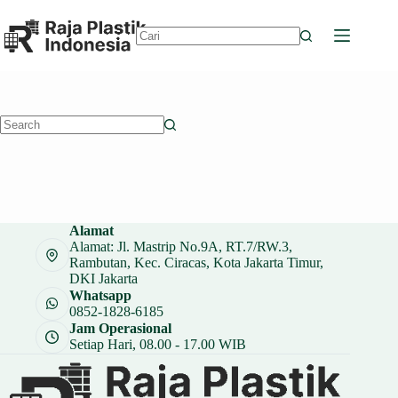
Skip
to
content
No
results
No
results
Alamat
Alamat: Jl. Mastrip No.9A, RT.7/RW.3,
Rambutan, Kec. Ciracas, Kota Jakarta Timur,
DKI Jakarta
Whatsapp
0852-1828-6185
Jam Operasional
Setiap Hari, 08.00 - 17.00 WIB