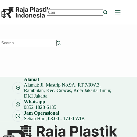
Skip
to
content
No
results
No
results
Alamat
Alamat: Jl. Mastrip No.9A, RT.7/RW.3,
Rambutan, Kec. Ciracas, Kota Jakarta Timur,
DKI Jakarta
Whatsapp
0852-1828-6185
Jam Operasional
Setiap Hari, 08.00 - 17.00 WIB