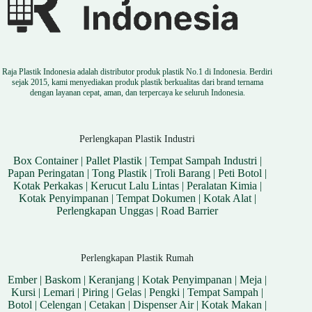
Raja Plastik Indonesia adalah distributor produk plastik No.1 di Indonesia. Berdiri
sejak 2015, kami menyediakan produk plastik berkualitas dari brand ternama
dengan layanan cepat, aman, dan terpercaya ke seluruh Indonesia.
Perlengkapan Plastik Industri
Box Container
|
Pallet Plastik
|
Tempat Sampah Industri
|
Papan Peringatan
|
Tong Plastik
|
Troli Barang
|
Peti Botol
|
Kotak Perkakas
|
Kerucut Lalu Lintas
|
Peralatan Kimia
|
Kotak Penyimpanan
|
Tempat Dokumen
|
Kotak Alat
|
Perlengkapan Unggas
|
Road Barrier
Perlengkapan Plastik Rumah
Ember
|
Baskom
|
Keranjang
|
Kotak Penyimpanan
|
Meja
|
Kursi
|
Lemari
|
Piring
|
Gelas
|
Pengki
|
Tempat Sampah
|
Botol
|
Celengan
|
Cetakan
|
Dispenser Air
|
Kotak Makan
|