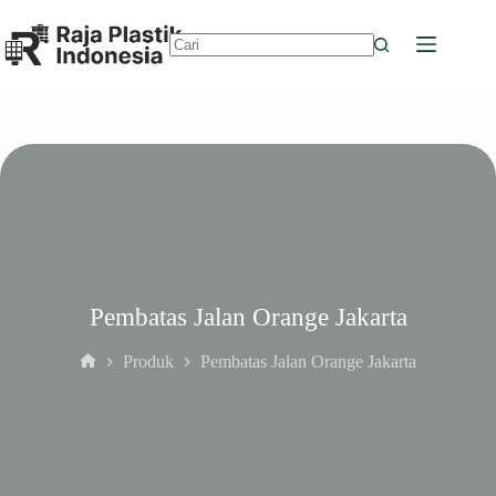
Skip
to
content
No
results
Pembatas Jalan Orange Jakarta
Produk
Pembatas Jalan Orange Jakarta
Home