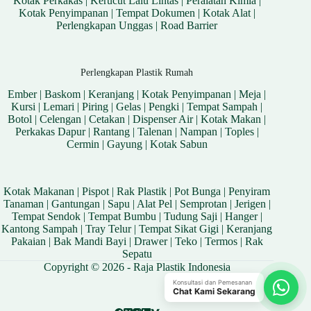
Kotak Perkakas
|
Kerucut Lalu Lintas
|
Peralatan Kimia
|
Kotak Penyimpanan
|
Tempat Dokumen
|
Kotak Alat
|
Perlengkapan Unggas
|
Road Barrier
Perlengkapan Plastik Rumah
Ember
|
Baskom
|
Keranjang
|
Kotak Penyimpanan
|
Meja
|
Kursi
|
Lemari
|
Piring
|
Gelas
|
Pengki
|
Tempat Sampah
|
Botol
|
Celengan
|
Cetakan
|
Dispenser Air
|
Kotak Makan
|
Perkakas Dapur
|
Rantang
|
Talenan
|
Nampan
|
Toples
|
Cermin
|
Gayung
|
Kotak Sabun
Kotak Makanan
|
Pispot
|
Rak Plastik
|
Pot Bunga
|
Penyiram
Tanaman
|
Gantungan
|
Sapu
|
Alat Pel
|
Semprotan
|
Jerigen
|
Tempat Sendok
|
Tempat Bumbu
|
Tudung Saji
|
Hanger
|
Kantong Sampah
|
Tray Telur
|
Tempat Sikat Gigi
|
Keranjang
Pakaian
|
Bak Mandi Bayi
|
Drawer
|
Teko
|
Termos
|
Rak
Sepatu
Copyright © 2026 - Raja Plastik Indonesia
Konsultasi dan Pemesanan
Chat Kami Sekarang