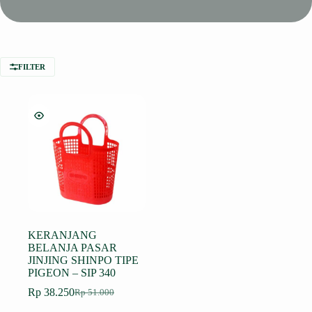
FILTER
KERANJANG
BELANJA PASAR
JINJING SHINPO TIPE
PIGEON – SIP 340
Rp
38.250
Rp
51.000
Harga
Harga
aslinya
saat