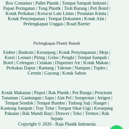
Box Container
|
Pallet Plastik
|
Tempat Sampah Industri
|
Papan Peringatan
|
Tong Plastik
|
Troli Barang
|
Peti Botol
|
Kotak Perkakas
|
Kerucut Lalu Lintas
|
Peralatan Kimia
|
Kotak Penyimpanan
|
Tempat Dokumen
|
Kotak Alat
|
Perlengkapan Unggas
|
Road Barrier
Perlengkapan Plastik Rumah
Ember
|
Baskom
|
Keranjang
|
Kotak Penyimpanan
|
Meja
|
Kursi
|
Lemari
|
Piring
|
Gelas
|
Pengki
|
Tempat Sampah
|
Botol
|
Celengan
|
Cetakan
|
Dispenser Air
|
Kotak Makan
|
Perkakas Dapur
|
Rantang
|
Talenan
|
Nampan
|
Toples
|
Cermin
|
Gayung
|
Kotak Sabun
Kotak Makanan
|
Pispot
|
Rak Plastik
|
Pot Bunga
|
Penyiram
Tanaman
|
Gantungan
|
Sapu
|
Alat Pel
|
Semprotan
|
Jerigen
|
Tempat Sendok
|
Tempat Bumbu
|
Tudung Saji
|
Hanger
|
Kantong Sampah
|
Tray Telur
|
Tempat Sikat Gigi
|
Keranjang
Pakaian
|
Bak Mandi Bayi
|
Drawer
|
Teko
|
Termos
|
Rak
Sepatu
Copyright © 2026 - Raja Plastik Indonesia