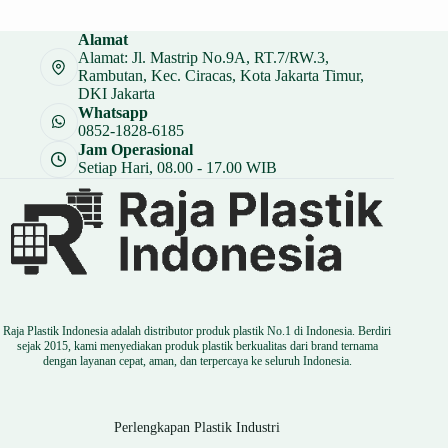
adalah:
ini
Rp 51.000.
adalah:
Alamat
Rp 38.250.
Alamat: Jl. Mastrip No.9A, RT.7/RW.3,
Rambutan, Kec. Ciracas, Kota Jakarta Timur,
DKI Jakarta
Whatsapp
0852-1828-6185
Jam Operasional
Setiap Hari, 08.00 - 17.00 WIB
Raja Plastik Indonesia adalah distributor produk plastik No.1 di Indonesia. Berdiri
sejak 2015, kami menyediakan produk plastik berkualitas dari brand ternama
dengan layanan cepat, aman, dan terpercaya ke seluruh Indonesia.
Perlengkapan Plastik Industri