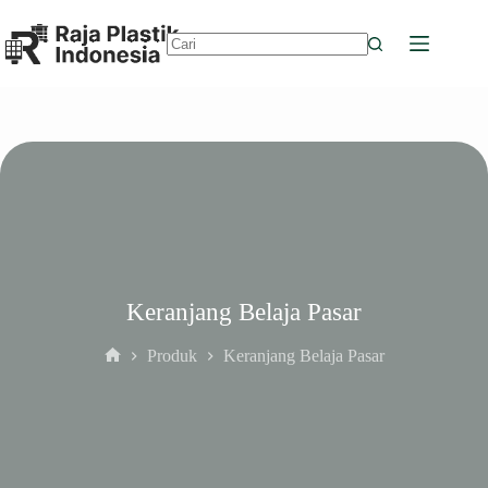
Skip
to
content
No
results
Keranjang Belaja Pasar
Produk
Keranjang Belaja Pasar
Home