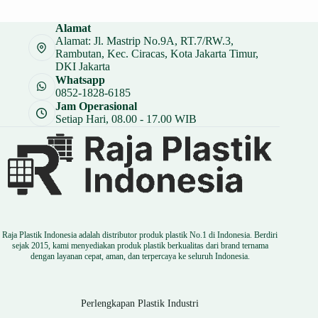
adalah:
ini
Rp 14.000.
adalah:
Alamat
Rp 10.500.
Alamat: Jl. Mastrip No.9A, RT.7/RW.3,
Rambutan, Kec. Ciracas, Kota Jakarta Timur,
DKI Jakarta
Whatsapp
0852-1828-6185
Jam Operasional
Setiap Hari, 08.00 - 17.00 WIB
Raja Plastik Indonesia adalah distributor produk plastik No.1 di Indonesia. Berdiri
sejak 2015, kami menyediakan produk plastik berkualitas dari brand ternama
dengan layanan cepat, aman, dan terpercaya ke seluruh Indonesia.
Perlengkapan Plastik Industri