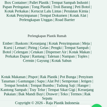
Box Container
|
Pallet Plastik
|
Tempat Sampah Industri
|
Papan Peringatan
|
Tong Plastik
|
Troli Barang
|
Peti Botol
|
Kotak Perkakas
|
Kerucut Lalu Lintas
|
Peralatan Kimia
|
Kotak Penyimpanan
|
Tempat Dokumen
|
Kotak Alat
|
Perlengkapan Unggas
|
Road Barrier
Perlengkapan Plastik Rumah
Ember
|
Baskom
|
Keranjang
|
Kotak Penyimpanan
|
Meja
|
Kursi
|
Lemari
|
Piring
|
Gelas
|
Pengki
|
Tempat Sampah
|
Botol
|
Celengan
|
Cetakan
|
Dispenser Air
|
Kotak Makan
|
Perkakas Dapur
|
Rantang
|
Talenan
|
Nampan
|
Toples
|
Cermin
|
Gayung
|
Kotak Sabun
Kotak Makanan
|
Pispot
|
Rak Plastik
|
Pot Bunga
|
Penyiram
Tanaman
|
Gantungan
|
Sapu
|
Alat Pel
|
Semprotan
|
Jerigen
|
Tempat Sendok
|
Tempat Bumbu
|
Tudung Saji
|
Hanger
|
Kantong Sampah
|
Tray Telur
|
Tempat Sikat Gigi
|
Keranjang
Pakaian
|
Bak Mandi Bayi
|
Drawer
|
Teko
|
Termos
|
Rak
Sepatu
Copyright © 2026 - Raja Plastik Indonesia