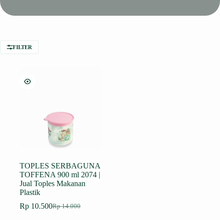
FILTER
TOPLES SERBAGUNA
TOFFENA 900 ml 2074 |
Jual Toples Makanan
Plastik
Rp
10.500
Rp
14.000
Harga
Harga
aslinya
saat