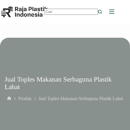
Skip
to
content
No
results
Jual Toples Makanan Serbaguna Plastik
Lahat
Produk
Jual Toples Makanan Serbaguna Plastik Lahat
Home