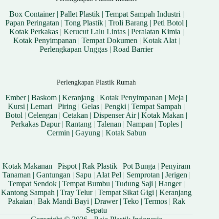
Box Container
|
Pallet Plastik
|
Tempat Sampah Industri
|
Papan Peringatan
|
Tong Plastik
|
Troli Barang
|
Peti Botol
|
Kotak Perkakas
|
Kerucut Lalu Lintas
|
Peralatan Kimia
|
Kotak Penyimpanan
|
Tempat Dokumen
|
Kotak Alat
|
Perlengkapan Unggas
|
Road Barrier
Perlengkapan Plastik Rumah
Ember
|
Baskom
|
Keranjang
|
Kotak Penyimpanan
|
Meja
|
Kursi
|
Lemari
|
Piring
|
Gelas
|
Pengki
|
Tempat Sampah
|
Botol
|
Celengan
|
Cetakan
|
Dispenser Air
|
Kotak Makan
|
Perkakas Dapur
|
Rantang
|
Talenan
|
Nampan
|
Toples
|
Cermin
|
Gayung
|
Kotak Sabun
Kotak Makanan
|
Pispot
|
Rak Plastik
|
Pot Bunga
|
Penyiram
Tanaman
|
Gantungan
|
Sapu
|
Alat Pel
|
Semprotan
|
Jerigen
|
Tempat Sendok
|
Tempat Bumbu
|
Tudung Saji
|
Hanger
|
Kantong Sampah
|
Tray Telur
|
Tempat Sikat Gigi
|
Keranjang
Pakaian
|
Bak Mandi Bayi
|
Drawer
|
Teko
|
Termos
|
Rak
Sepatu