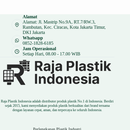
aslinya
saat
adalah:
ini
Rp 11.000.
adalah:
Alamat
Rp 8.250.
Alamat: Jl. Mastrip No.9A, RT.7/RW.3,
Rambutan, Kec. Ciracas, Kota Jakarta Timur,
DKI Jakarta
Whatsapp
0852-1828-6185
Jam Operasional
Setiap Hari, 08.00 - 17.00 WIB
Raja Plastik Indonesia adalah distributor produk plastik No.1 di Indonesia. Berdiri
sejak 2015, kami menyediakan produk plastik berkualitas dari brand ternama
dengan layanan cepat, aman, dan terpercaya ke seluruh Indonesia.
Perlengkapan Plastik Industri