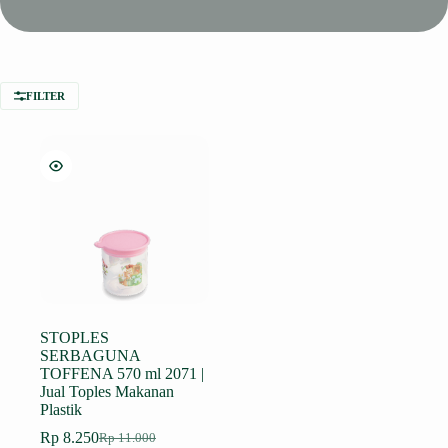
FILTER
STOPLES
SERBAGUNA
TOFFENA 570 ml 2071 |
Jual Toples Makanan
Plastik
Rp
8.250
Rp
11.000
Harga
Harga