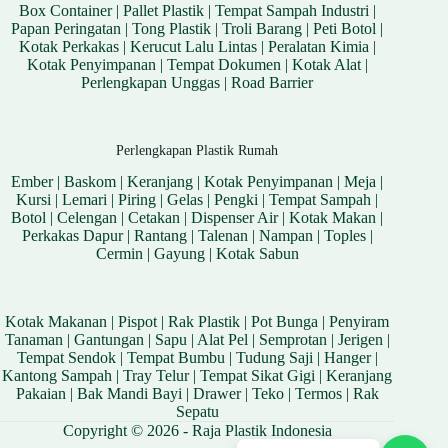
Box Container
|
Pallet Plastik
|
Tempat Sampah Industri
|
Papan Peringatan
|
Tong Plastik
|
Troli Barang
|
Peti Botol
|
Kotak Perkakas
|
Kerucut Lalu Lintas
|
Peralatan Kimia
|
Kotak Penyimpanan
|
Tempat Dokumen
|
Kotak Alat
|
Perlengkapan Unggas
|
Road Barrier
Perlengkapan Plastik Rumah
Ember
|
Baskom
|
Keranjang
|
Kotak Penyimpanan
|
Meja
|
Kursi
|
Lemari
|
Piring
|
Gelas
|
Pengki
|
Tempat Sampah
|
Botol
|
Celengan
|
Cetakan
|
Dispenser Air
|
Kotak Makan
|
Perkakas Dapur
|
Rantang
|
Talenan
|
Nampan
|
Toples
|
Cermin
|
Gayung
|
Kotak Sabun
Kotak Makanan
|
Pispot
|
Rak Plastik
|
Pot Bunga
|
Penyiram
Tanaman
|
Gantungan
|
Sapu
|
Alat Pel
|
Semprotan
|
Jerigen
|
Tempat Sendok
|
Tempat Bumbu
|
Tudung Saji
|
Hanger
|
Kantong Sampah
|
Tray Telur
|
Tempat Sikat Gigi
|
Keranjang
Pakaian
|
Bak Mandi Bayi
|
Drawer
|
Teko
|
Termos
|
Rak
Sepatu
Copyright © 2026 - Raja Plastik Indonesia