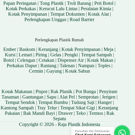
Papan Peringatan
|
Tong Plastik
|
Troli Barang
|
Peti Botol
|
Kotak Perkakas
|
Kerucut Lalu Lintas
|
Peralatan Kimia
|
Kotak Penyimpanan
|
Tempat Dokumen
|
Kotak Alat
|
Perlengkapan Unggas
|
Road Barrier
Perlengkapan Plastik Rumah
Ember
|
Baskom
|
Keranjang
|
Kotak Penyimpanan
|
Meja
|
Kursi
|
Lemari
|
Piring
|
Gelas
|
Pengki
|
Tempat Sampah
|
Botol
|
Celengan
|
Cetakan
|
Dispenser Air
|
Kotak Makan
|
Perkakas Dapur
|
Rantang
|
Talenan
|
Nampan
|
Toples
|
Cermin
|
Gayung
|
Kotak Sabun
Kotak Makanan
|
Pispot
|
Rak Plastik
|
Pot Bunga
|
Penyiram
Tanaman
|
Gantungan
|
Sapu
|
Alat Pel
|
Semprotan
|
Jerigen
|
Tempat Sendok
|
Tempat Bumbu
|
Tudung Saji
|
Hanger
|
Kantong Sampah
|
Tray Telur
|
Tempat Sikat Gigi
|
Keranjang
Pakaian
|
Bak Mandi Bayi
|
Drawer
|
Teko
|
Termos
|
Rak
Sepatu
Copyright © 2026 - Raja Plastik Indonesia
Konsultasi dan Pemesanan
Chat Kami Sekarang