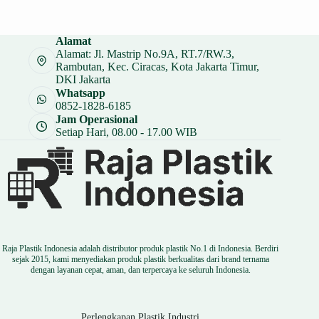
aslinya
saat
adalah:
ini
Rp 297.000.
adalah:
Alamat
Rp 253.000.
Alamat: Jl. Mastrip No.9A, RT.7/RW.3,
Rambutan, Kec. Ciracas, Kota Jakarta Timur,
DKI Jakarta
Whatsapp
0852-1828-6185
Jam Operasional
Setiap Hari, 08.00 - 17.00 WIB
Raja Plastik Indonesia adalah distributor produk plastik No.1 di Indonesia. Berdiri
sejak 2015, kami menyediakan produk plastik berkualitas dari brand ternama
dengan layanan cepat, aman, dan terpercaya ke seluruh Indonesia.
Perlengkapan Plastik Industri