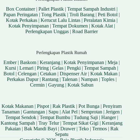
Box Container
|
Pallet Plastik
|
Tempat Sampah Industri
|
Papan Peringatan
|
Tong Plastik
|
Troli Barang
|
Peti Botol
|
Kotak Perkakas
|
Kerucut Lalu Lintas
|
Peralatan Kimia
|
Kotak Penyimpanan
|
Tempat Dokumen
|
Kotak Alat
|
Perlengkapan Unggas
|
Road Barrier
Perlengkapan Plastik Rumah
Ember
|
Baskom
|
Keranjang
|
Kotak Penyimpanan
|
Meja
|
Kursi
|
Lemari
|
Piring
|
Gelas
|
Pengki
|
Tempat Sampah
|
Botol
|
Celengan
|
Cetakan
|
Dispenser Air
|
Kotak Makan
|
Perkakas Dapur
|
Rantang
|
Talenan
|
Nampan
|
Toples
|
Cermin
|
Gayung
|
Kotak Sabun
Kotak Makanan
|
Pispot
|
Rak Plastik
|
Pot Bunga
|
Penyiram
Tanaman
|
Gantungan
|
Sapu
|
Alat Pel
|
Semprotan
|
Jerigen
|
Tempat Sendok
|
Tempat Bumbu
|
Tudung Saji
|
Hanger
|
Kantong Sampah
|
Tray Telur
|
Tempat Sikat Gigi
|
Keranjang
Pakaian
|
Bak Mandi Bayi
|
Drawer
|
Teko
|
Termos
|
Rak
Sepatu