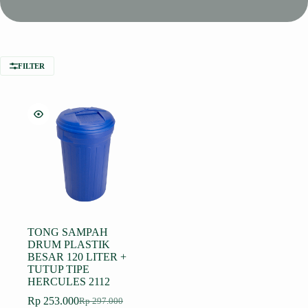
FILTER
TONG SAMPAH
DRUM PLASTIK
BESAR 120 LITER +
TUTUP TIPE
HERCULES 2112
Rp
253.000
Rp
297.000
Harga
Harga