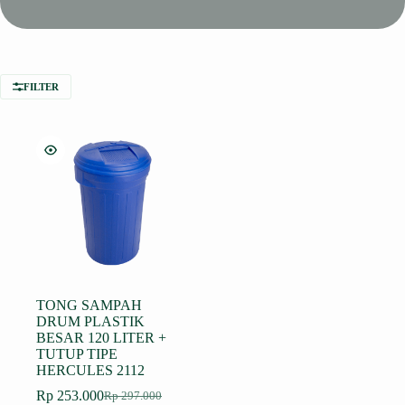
FILTER
TONG SAMPAH
DRUM PLASTIK
BESAR 120 LITER +
TUTUP TIPE
HERCULES 2112
Rp
253.000
Rp
297.000
Harga
Harga