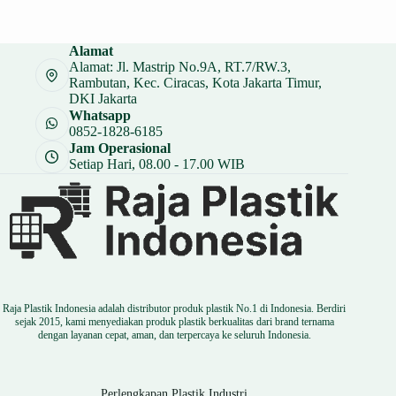
aslinya
saat
adalah:
ini
Rp 297.000.
adalah:
Alamat
Rp 253.000.
Alamat: Jl. Mastrip No.9A, RT.7/RW.3,
Rambutan, Kec. Ciracas, Kota Jakarta Timur,
DKI Jakarta
Whatsapp
0852-1828-6185
Jam Operasional
Setiap Hari, 08.00 - 17.00 WIB
Raja Plastik Indonesia adalah distributor produk plastik No.1 di Indonesia. Berdiri
sejak 2015, kami menyediakan produk plastik berkualitas dari brand ternama
dengan layanan cepat, aman, dan terpercaya ke seluruh Indonesia.
Perlengkapan Plastik Industri