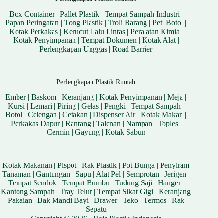
Box Container
|
Pallet Plastik
|
Tempat Sampah Industri
|
Papan Peringatan
|
Tong Plastik
|
Troli Barang
|
Peti Botol
|
Kotak Perkakas
|
Kerucut Lalu Lintas
|
Peralatan Kimia
|
Kotak Penyimpanan
|
Tempat Dokumen
|
Kotak Alat
|
Perlengkapan Unggas
|
Road Barrier
Perlengkapan Plastik Rumah
Ember
|
Baskom
|
Keranjang
|
Kotak Penyimpanan
|
Meja
|
Kursi
|
Lemari
|
Piring
|
Gelas
|
Pengki
|
Tempat Sampah
|
Botol
|
Celengan
|
Cetakan
|
Dispenser Air
|
Kotak Makan
|
Perkakas Dapur
|
Rantang
|
Talenan
|
Nampan
|
Toples
|
Cermin
|
Gayung
|
Kotak Sabun
Kotak Makanan
|
Pispot
|
Rak Plastik
|
Pot Bunga
|
Penyiram
Tanaman
|
Gantungan
|
Sapu
|
Alat Pel
|
Semprotan
|
Jerigen
|
Tempat Sendok
|
Tempat Bumbu
|
Tudung Saji
|
Hanger
|
Kantong Sampah
|
Tray Telur
|
Tempat Sikat Gigi
|
Keranjang
Pakaian
|
Bak Mandi Bayi
|
Drawer
|
Teko
|
Termos
|
Rak
Sepatu