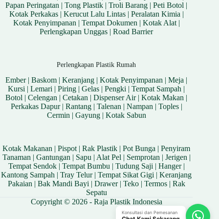
Papan Peringatan
|
Tong Plastik
|
Troli Barang
|
Peti Botol
|
Kotak Perkakas
|
Kerucut Lalu Lintas
|
Peralatan Kimia
|
Kotak Penyimpanan
|
Tempat Dokumen
|
Kotak Alat
|
Perlengkapan Unggas
|
Road Barrier
Perlengkapan Plastik Rumah
Ember
|
Baskom
|
Keranjang
|
Kotak Penyimpanan
|
Meja
|
Kursi
|
Lemari
|
Piring
|
Gelas
|
Pengki
|
Tempat Sampah
|
Botol
|
Celengan
|
Cetakan
|
Dispenser Air
|
Kotak Makan
|
Perkakas Dapur
|
Rantang
|
Talenan
|
Nampan
|
Toples
|
Cermin
|
Gayung
|
Kotak Sabun
Kotak Makanan
|
Pispot
|
Rak Plastik
|
Pot Bunga
|
Penyiram
Tanaman
|
Gantungan
|
Sapu
|
Alat Pel
|
Semprotan
|
Jerigen
|
Tempat Sendok
|
Tempat Bumbu
|
Tudung Saji
|
Hanger
|
Kantong Sampah
|
Tray Telur
|
Tempat Sikat Gigi
|
Keranjang
Pakaian
|
Bak Mandi Bayi
|
Drawer
|
Teko
|
Termos
|
Rak
Sepatu
Copyright © 2026 - Raja Plastik Indonesia
Konsultasi dan Pemesanan
Chat Kami Sekarang