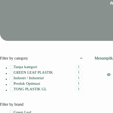
H
Filter by category
Menampilka
Tanpa kategori
1
GREEN LEAF PLASTIK
1
Industri / Industrial
1
Produk Optimasi
1
TONG PLASTIK GL
1
Filter by brand
Green Leaf