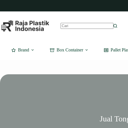
Skip
to
content
No
results
Brand
Box Container
Pallet Pla
Jual Ton