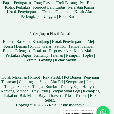
Papan Peringatan
|
Tong Plastik
|
Troli Barang
|
Peti Botol
|
Kotak Perkakas
|
Kerucut Lalu Lintas
|
Peralatan Kimia
|
Kotak Penyimpanan
|
Tempat Dokumen
|
Kotak Alat
|
Perlengkapan Unggas
|
Road Barrier
Perlengkapan Plastik Rumah
Ember
|
Baskom
|
Keranjang
|
Kotak Penyimpanan
|
Meja
|
Kursi
|
Lemari
|
Piring
|
Gelas
|
Pengki
|
Tempat Sampah
|
Botol
|
Celengan
|
Cetakan
|
Dispenser Air
|
Kotak Makan
|
Perkakas Dapur
|
Rantang
|
Talenan
|
Nampan
|
Toples
|
Cermin
|
Gayung
|
Kotak Sabun
Kotak Makanan
|
Pispot
|
Rak Plastik
|
Pot Bunga
|
Penyiram
Tanaman
|
Gantungan
|
Sapu
|
Alat Pel
|
Semprotan
|
Jerigen
|
Tempat Sendok
|
Tempat Bumbu
|
Tudung Saji
|
Hanger
|
Kantong Sampah
|
Tray Telur
|
Tempat Sikat Gigi
|
Keranjang
Pakaian
|
Bak Mandi Bayi
|
Drawer
|
Teko
|
Termos
|
Rak
Sepatu
Copyright © 2026 - Raja Plastik Indonesia
Konsultasi dan Pemesanan
Chat Kami Sekarang