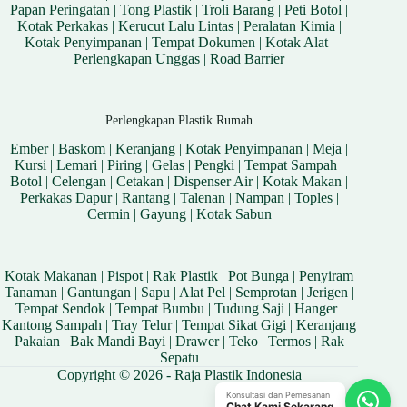
Papan Peringatan
|
Tong Plastik
|
Troli Barang
|
Peti Botol
|
Kotak Perkakas
|
Kerucut Lalu Lintas
|
Peralatan Kimia
|
Kotak Penyimpanan
|
Tempat Dokumen
|
Kotak Alat
|
Perlengkapan Unggas
|
Road Barrier
Perlengkapan Plastik Rumah
Ember
|
Baskom
|
Keranjang
|
Kotak Penyimpanan
|
Meja
|
Kursi
|
Lemari
|
Piring
|
Gelas
|
Pengki
|
Tempat Sampah
|
Botol
|
Celengan
|
Cetakan
|
Dispenser Air
|
Kotak Makan
|
Perkakas Dapur
|
Rantang
|
Talenan
|
Nampan
|
Toples
|
Cermin
|
Gayung
|
Kotak Sabun
Kotak Makanan
|
Pispot
|
Rak Plastik
|
Pot Bunga
|
Penyiram
Tanaman
|
Gantungan
|
Sapu
|
Alat Pel
|
Semprotan
|
Jerigen
|
Tempat Sendok
|
Tempat Bumbu
|
Tudung Saji
|
Hanger
|
Kantong Sampah
|
Tray Telur
|
Tempat Sikat Gigi
|
Keranjang
Pakaian
|
Bak Mandi Bayi
|
Drawer
|
Teko
|
Termos
|
Rak
Sepatu
Copyright © 2026 - Raja Plastik Indonesia
Konsultasi dan Pemesanan
Chat Kami Sekarang