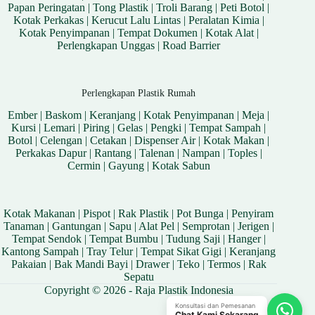
Papan Peringatan
|
Tong Plastik
|
Troli Barang
|
Peti Botol
|
Kotak Perkakas
|
Kerucut Lalu Lintas
|
Peralatan Kimia
|
Kotak Penyimpanan
|
Tempat Dokumen
|
Kotak Alat
|
Perlengkapan Unggas
|
Road Barrier
Perlengkapan Plastik Rumah
Ember
|
Baskom
|
Keranjang
|
Kotak Penyimpanan
|
Meja
|
Kursi
|
Lemari
|
Piring
|
Gelas
|
Pengki
|
Tempat Sampah
|
Botol
|
Celengan
|
Cetakan
|
Dispenser Air
|
Kotak Makan
|
Perkakas Dapur
|
Rantang
|
Talenan
|
Nampan
|
Toples
|
Cermin
|
Gayung
|
Kotak Sabun
Kotak Makanan
|
Pispot
|
Rak Plastik
|
Pot Bunga
|
Penyiram
Tanaman
|
Gantungan
|
Sapu
|
Alat Pel
|
Semprotan
|
Jerigen
|
Tempat Sendok
|
Tempat Bumbu
|
Tudung Saji
|
Hanger
|
Kantong Sampah
|
Tray Telur
|
Tempat Sikat Gigi
|
Keranjang
Pakaian
|
Bak Mandi Bayi
|
Drawer
|
Teko
|
Termos
|
Rak
Sepatu
Copyright © 2026 - Raja Plastik Indonesia
Konsultasi dan Pemesanan
Chat Kami Sekarang