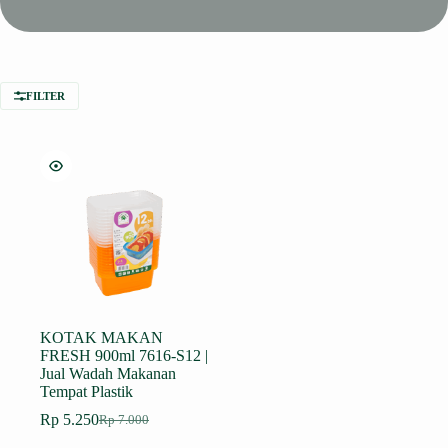
FILTER
KOTAK MAKAN
FRESH 900ml 7616-S12 |
Jual Wadah Makanan
Tempat Plastik
Rp
5.250
Rp
7.000
Harga
Harga
aslinya
saat