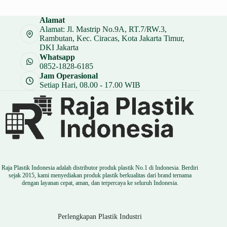
adalah:
ini
Rp 7.000.
adalah:
Alamat
Rp 5.250.
Alamat: Jl. Mastrip No.9A, RT.7/RW.3,
Rambutan, Kec. Ciracas, Kota Jakarta Timur,
DKI Jakarta
Whatsapp
0852-1828-6185
Jam Operasional
Setiap Hari, 08.00 - 17.00 WIB
Raja Plastik Indonesia adalah distributor produk plastik No.1 di Indonesia. Berdiri
sejak 2015, kami menyediakan produk plastik berkualitas dari brand ternama
dengan layanan cepat, aman, dan terpercaya ke seluruh Indonesia.
Perlengkapan Plastik Industri