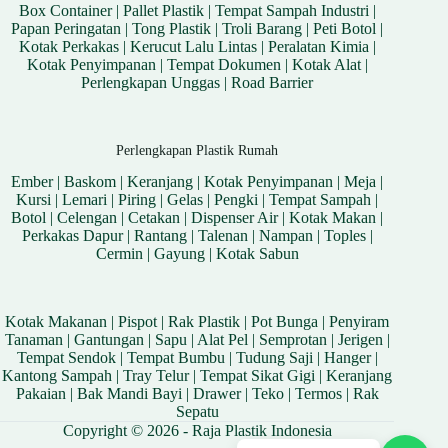
Box Container
|
Pallet Plastik
|
Tempat Sampah Industri
|
Papan Peringatan
|
Tong Plastik
|
Troli Barang
|
Peti Botol
|
Kotak Perkakas
|
Kerucut Lalu Lintas
|
Peralatan Kimia
|
Kotak Penyimpanan
|
Tempat Dokumen
|
Kotak Alat
|
Perlengkapan Unggas
|
Road Barrier
Perlengkapan Plastik Rumah
Ember
|
Baskom
|
Keranjang
|
Kotak Penyimpanan
|
Meja
|
Kursi
|
Lemari
|
Piring
|
Gelas
|
Pengki
|
Tempat Sampah
|
Botol
|
Celengan
|
Cetakan
|
Dispenser Air
|
Kotak Makan
|
Perkakas Dapur
|
Rantang
|
Talenan
|
Nampan
|
Toples
|
Cermin
|
Gayung
|
Kotak Sabun
Kotak Makanan
|
Pispot
|
Rak Plastik
|
Pot Bunga
|
Penyiram
Tanaman
|
Gantungan
|
Sapu
|
Alat Pel
|
Semprotan
|
Jerigen
|
Tempat Sendok
|
Tempat Bumbu
|
Tudung Saji
|
Hanger
|
Kantong Sampah
|
Tray Telur
|
Tempat Sikat Gigi
|
Keranjang
Pakaian
|
Bak Mandi Bayi
|
Drawer
|
Teko
|
Termos
|
Rak
Sepatu
Copyright © 2026 - Raja Plastik Indonesia